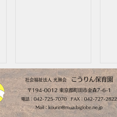
こう
り
ん保育園
社会福祉法人 光琳
会
〒194-0012 東京都町田市金森7-6-1
電話：042-725
-7070 FAX：042-727-2822
7月
夏祭りをしました🏮🎆
Mail：
kourin@mua.biglobe.ne.jp