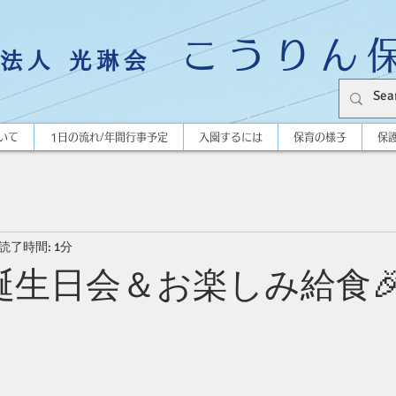
こうりん
法人 光琳会
いて
1日の流れ/年間行事予定
入園するには
保育の様子
保
読了時間: 1分
誕生日会＆お楽しみ給食