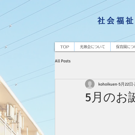
社会福祉
TOP
光琳会について
保育園につ
All Posts
kohoikuen
5月22日
5月のお