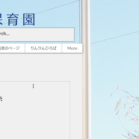
保育園
護者のページ
りんりんひろば
More
