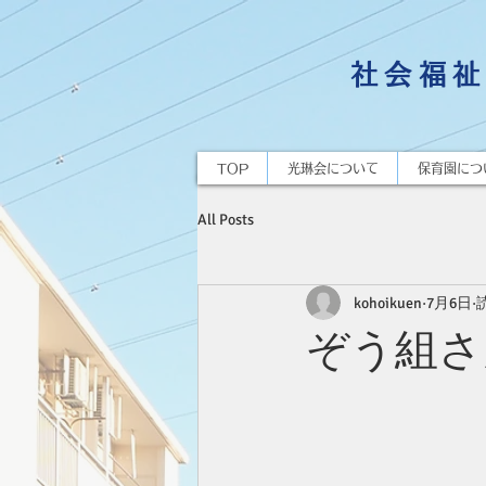
社会福祉
TOP
光琳会について
保育園につ
All Posts
kohoikuen
7月6日
ぞう組さ