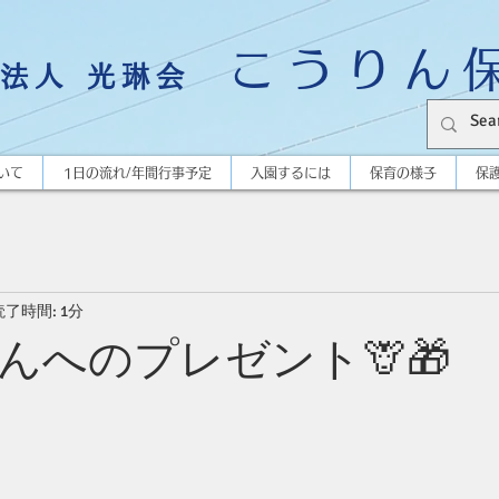
こうりん
法人 光琳会
いて
1日の流れ/年間行事予定
入園するには
保育の様子
保
読了時間: 1分
んへのプレゼント🦒🎁