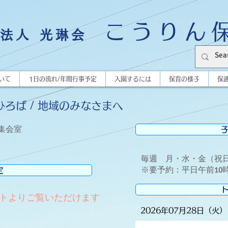
こうりん
法人 光琳会
いて
1日の流れ/年間行事予定
入園するには
保育の様子
保
ろば / 地域のみなさまへ
2集会室
毎週 月・水・金（祝
※要予約：平日午前10
定
トよりご覧いただけます
2026年07月28日（火）