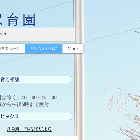
保育園
護者のページ
りんりんひろば
More
子育て相談
日は除く）
10：00～15：00
時から午後5時まで受付
トピックス
​8.9月 ひろばだより