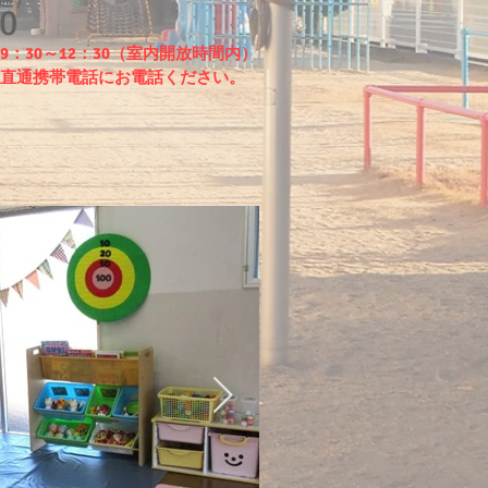
通）
0
：30～12：30（室内開放時間内）
の直通携帯電話
にお電話ください。