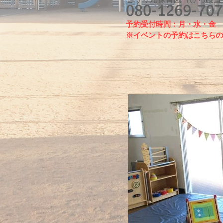
こうり
ん保育園（ひろば直
080-1269-707
予約受付時間：月・水・金 9
※
イベントの予約はこちら
​