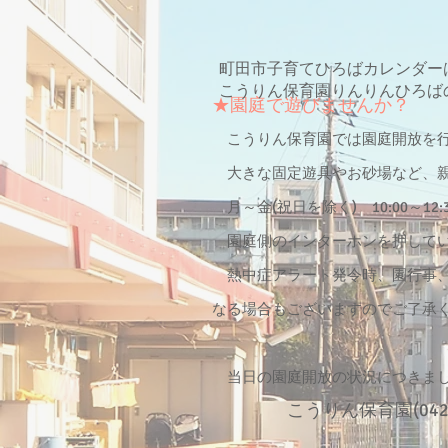
​町田市子育てひろばカレンダー
​こうりん保育園りんりんひろば
★園庭で遊びませんか？
こうりん保育園では園庭開放を行
大きな固定遊具やお砂場など、親
月～金(祝日を除く) 10:00～12
園庭側のインターホンを押してい
熱中症アラート発令時、園行事、
なる場合もございますのでご了承
当日の園庭開放の状況につきま
こうりん保育園(042-7
​