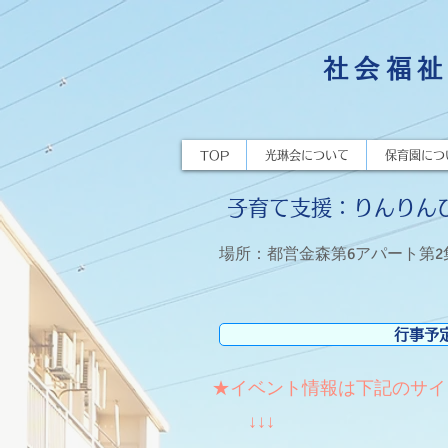
社会福祉
TOP
光琳会について
保育園につ
子育て支援：りんりんひ
場所：都営金森第6アパート第
行事予
★イベント情報は下記のサイ
​ ↓↓↓