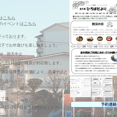
は
こちら
のイベントは
こちら
っております。
子でお外遊びを楽しみましょう。
:30 雨天中止
ただければ、職員が対応致します。
感染症発生の状況により、急遽中止と
ください。
しては
予約連絡
25-7070)
までお問合せください。