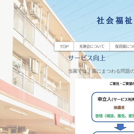
社会福祉
TOP
光琳会について
保育園につ
サービス向上
当園では、園にまつわる問題