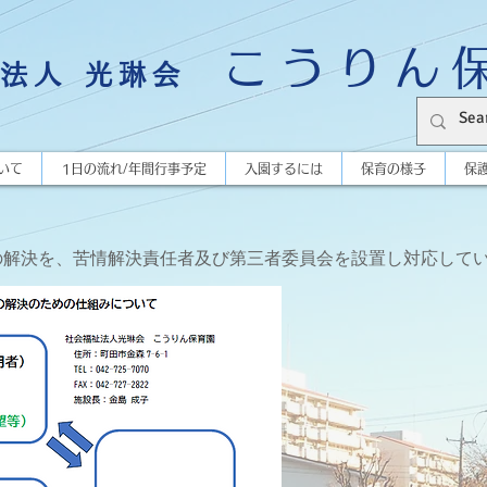
こうりん
法人 光琳会
いて
1日の流れ/年間行事予定
入園するには
保育の様子
保
の解決を、苦情解決責任者及び第三者委員会を設置し対応して