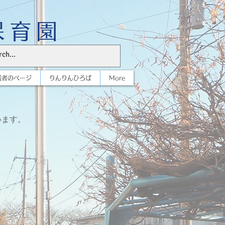
保育園
護者のページ
りんりんひろば
More
います。